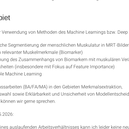
iet
er Verwendung von Methoden des Machine Learnings bzw. Deep 
che Segmentierung der menschlichen Muskulatur in MRT-Bilde
n relevanter Muskelmerkmale (Biomarker)
hung des Zusammenhangs von Biomarkern mit muskulären Ve
heiten (insbesondere mit Fokus auf Feature Importance)
ble Machine Learning
ssarbeiten (BA/FA/MA) in den Gebieten Merkmalsextraktion,
ahl sowie Erklärbarkeit und Unsicherheit von Modellentschei
können wir gerne sprechen.
5.2026:
nes auslaufenden Arbeitsverhältnisses kann ich leider keine ne