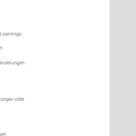
Learnings:
rn
ränderungen
dungen oder
uen