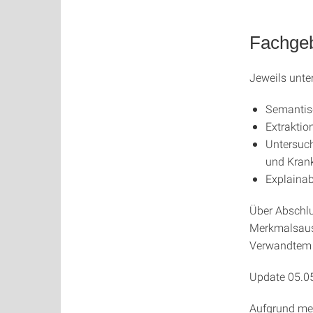
Fachgeb
Jeweils unt
Semantis
Extraktio
Untersuc
und Krank
Explaina
Über Abschlu
Merkmalsausw
Verwandtem 
Update 05.0
Aufgrund mei