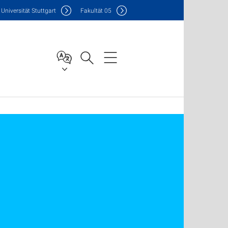
Uni
versität Stuttgart
F
akultät
05