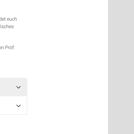
det euch
fisches
n Prof.