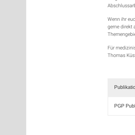
Abschlussarb
Wenn ihr euc
gerne direkt 
Themengebiet
Für medizini
Thomas Küs
Publikati
PGP Publ