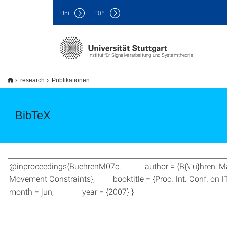
Uni
F
05
Institut für Signalverarbeitung und Systemtheorie
research
Publikationen
BibTeX